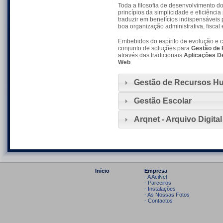
Toda a filosofia de desenvolvimento d
princípios da simplicidade e eficiênci
traduzir em benefícios indispensávei
boa organização administrativa, fiscal 
Embebidos do espírito de evolução e c
conjunto de soluções para
Gestão de
através das tradicionais
Aplicações D
Web
.
Gestão de Recursos 
Gestão Escolar
Arqnet - Arquivo Digital
Início
Empresa
- A AciNet
- Parceiros
- Instalações
- As Nossas Fotos
- Contactos