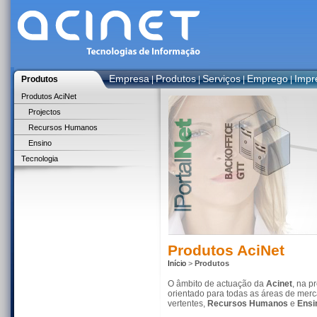
Empresa
Produtos
Serviços
Emprego
Impr
Produtos
|
|
|
|
Produtos AciNet
Projectos
Recursos Humanos
Ensino
Tecnologia
Produtos AciNet
Início
>
Produtos
O âmbito de actuação da
Acinet
, na 
orientado para todas as áreas de me
vertentes,
Recursos Humanos
e
Ensi