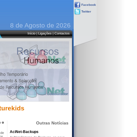
Facebook
Twitter
8 de Agosto de 2026
Início
|
Ligações
|
Contactos
turekids
m o
Outras Notícias
AciNet-Backups
 de
os,