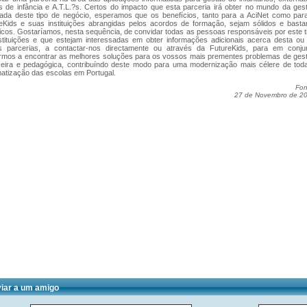
ns de infância e A.T.L.?s. Certos do impacto que esta parceria irá obter no mundo da ges
rada deste tipo de negócio, esperamos que os benefícios, tanto para a AciNet como par
eKids e suas instituições abrangidas pelos acordos de formação, sejam sólidos e basta
icos. Gostaríamos, nesta sequência, de convidar todas as pessoas responsáveis por este t
stituições e que estejam interessadas em obter informações adicionais acerca desta ou
s parcerias, a contactar-nos directamente ou através da FutureKids, para em conju
rmos a encontrar as melhores soluções para os vossos mais prementes problemas de ges
ceira e pedagógica, contribuíndo deste modo para uma modernização mais célere de tod
matização das escolas em Portugal.
Fon
27 de Novembro de 2
iar a um amigo