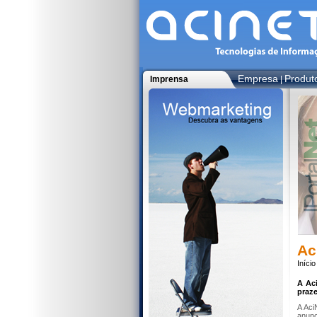
Empresa
Produt
Imprensa
|
Ac
Início
A Aci
praze
A Aci
anunc