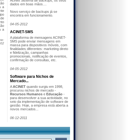
AciNet Sistema de Backups, os seus
tão
dados em boas mãos....
a a
nte
Novo serviço de backups já se
ipo
encontra em funcionamento.
 de
nto
04-05-2012
tão
a a
ACINET-SMS
A plataforma de mensagens ACINET-
te:
SMS pode enviar mensagens em
002
massa para dispositivos móveis, com
finalidades diferentes: marketing direto
e fidelização, campanhas
promocionais, notificação de eventos,
confirmação de consultas, etc.
04-05-2012
Software para Nichos de
Mercado...
A
ACINET
quando surgiu em 1998,
procurou nichos de mercado -
Recursos Humanos
e
Educação
-
para desenvolver a sua actividade, no
seio da implementação de software de
gestão. Hoje, a empresa está aberta a
novos mercados...
06-12-2011