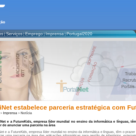
os
Serviços
Emprego
Imprensa
Portugal2020
|
|
|
|
iNet estabelece parceria estratégica com Fu
>
Imprensa
>
Notícia
Net e a FutureKids, empresa líder mundial no ensino da informática e línguas, tê
r de anunciar uma parceria na área
Net e a FutureKids, empresa líder mundial no ensino da informática e línguas, têm o prazer
iar uma parceria na área das aplicações informáticas para gestão de infantários, externat