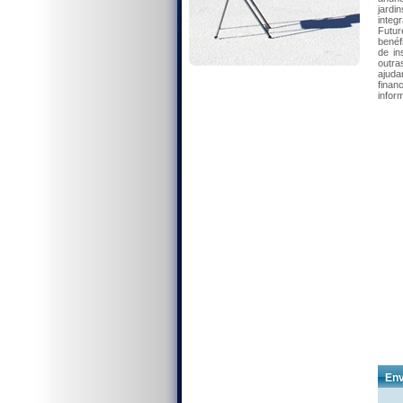
jardi
integ
Futur
benéf
de in
outra
ajuda
finan
infor
Env